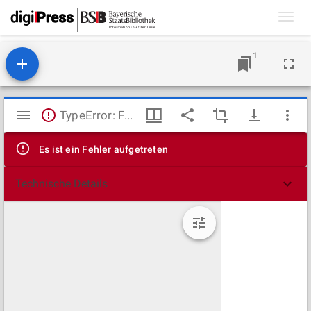
Toggl
navig
1
Mirador
TypeError: Failed to fetch
Viewer
Es ist ein Fehler aufgetreten
Technische Details