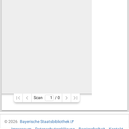
Scan
/ 
0
©
2026
Bayerische Staatsbibliothek
Impressum
Datenschutzerklärung
Barrierefreiheit
Kontakt