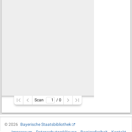
Scan
/ 
0
©
2026
Bayerische Staatsbibliothek
Impressum
Datenschutzerklärung
Barrierefreiheit
Kontakt