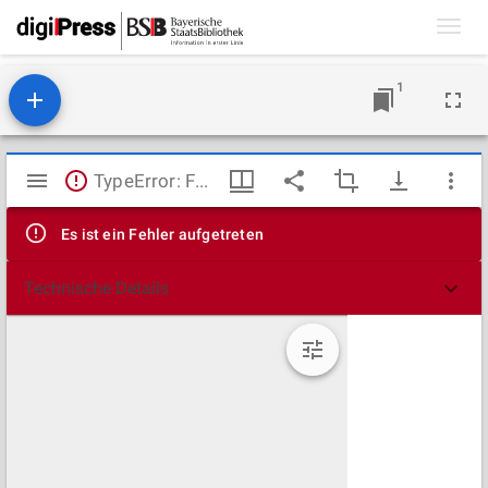
Toggl
navig
1
Mirador
TypeError: Failed to fetch
Viewer
Es ist ein Fehler aufgetreten
Technische Details