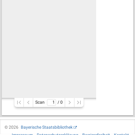
Scan
/ 
0
©
2026
Bayerische Staatsbibliothek
Impressum
Datenschutzerklärung
Barrierefreiheit
Kontakt