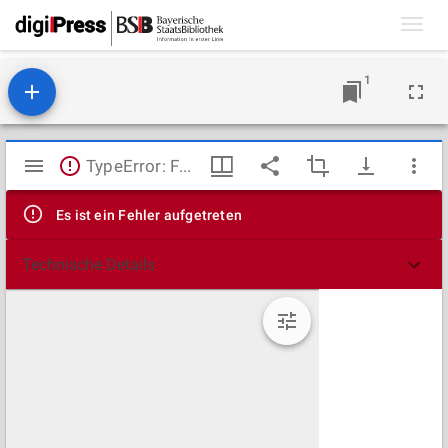
Toggl
navig
1
Mirador
TypeError: Failed to fetch
Viewer
Es ist ein Fehler aufgetreten
Technische Details