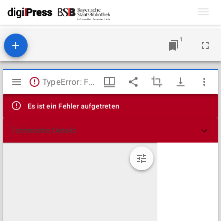
Toggl
navig
1
Mirador
TypeError: Failed to fetch
Viewer
Es ist ein Fehler aufgetreten
Technische Details