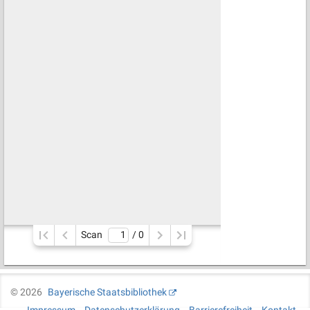
Scan
/ 
0
©
2026
Bayerische Staatsbibliothek
Impressum
Datenschutzerklärung
Barrierefreiheit
Kontakt