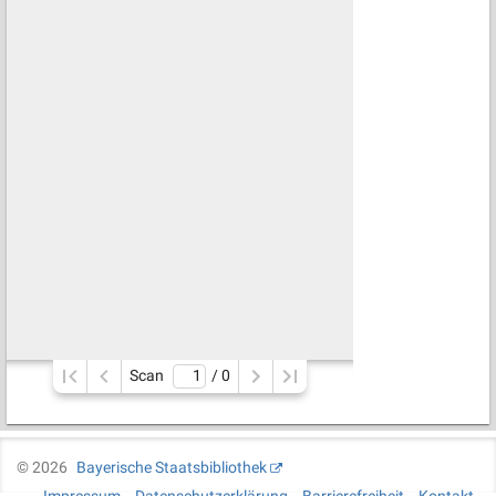
Scan
/ 
0
©
2026
Bayerische Staatsbibliothek
Impressum
Datenschutzerklärung
Barrierefreiheit
Kontakt