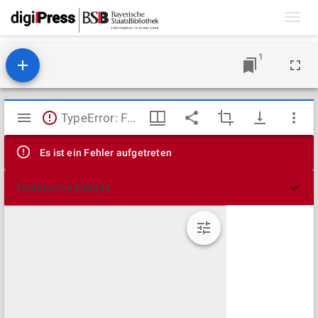
Toggl
navig
1
Mirador
TypeError: Failed to fetch
Viewer
Es ist ein Fehler aufgetreten
Technische Details