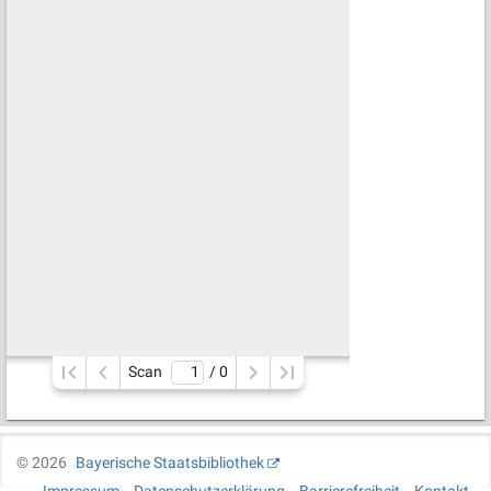
Scan
/ 
0
©
2026
Bayerische Staatsbibliothek
Impressum
Datenschutzerklärung
Barrierefreiheit
Kontakt