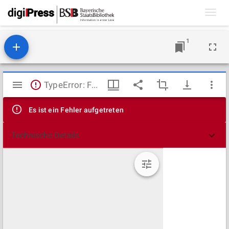
Toggl
navig
1
Mirador
TypeError: Failed to fetch
Viewer
Es ist ein Fehler aufgetreten
Technische Details