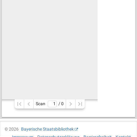
Scan
/ 
0
©
2026
Bayerische Staatsbibliothek
Impressum
Datenschutzerklärung
Barrierefreiheit
Kontakt