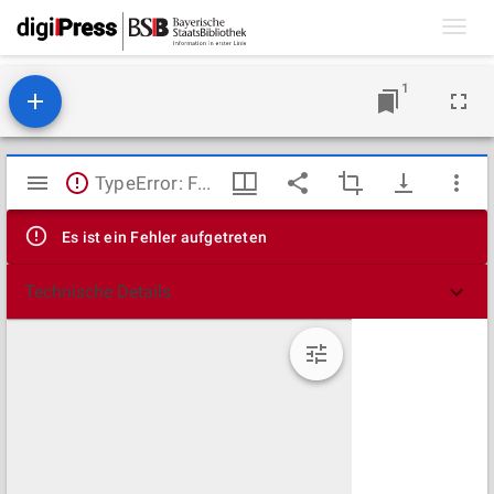
Toggl
navig
1
Mirador
TypeError: Failed to fetch
Viewer
Es ist ein Fehler aufgetreten
Technische Details