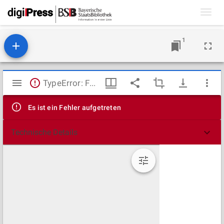
Toggl
navig
1
Mirador
TypeError: Failed to fetch
Viewer
Es ist ein Fehler aufgetreten
Technische Details