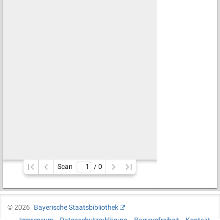
Scan
/ 
0
©
2026
Bayerische Staatsbibliothek
Impressum
Datenschutzerklärung
Barrierefreiheit
Kontakt