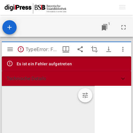
Toggl
navig
1
Mirador
TypeError: Failed to fetch
Viewer
Es ist ein Fehler aufgetreten
Technische Details