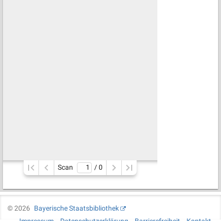
Scan
/ 
0
©
2026
Bayerische Staatsbibliothek
Impressum
Datenschutzerklärung
Barrierefreiheit
Kontakt