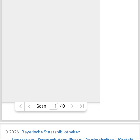
Scan
/ 
0
©
2026
Bayerische Staatsbibliothek
Impressum
Datenschutzerklärung
Barrierefreiheit
Kontakt