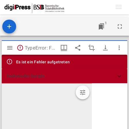
Toggl
navig
1
Mirador
TypeError: Failed to fetch
Viewer
Es ist ein Fehler aufgetreten
Technische Details