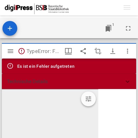
Toggl
navig
1
Mirador
TypeError: Failed to fetch
Viewer
Es ist ein Fehler aufgetreten
Technische Details