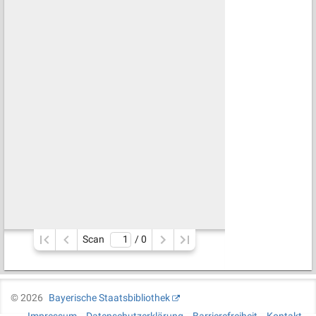
Scan
/ 
0
©
2026
Bayerische Staatsbibliothek
Impressum
Datenschutzerklärung
Barrierefreiheit
Kontakt