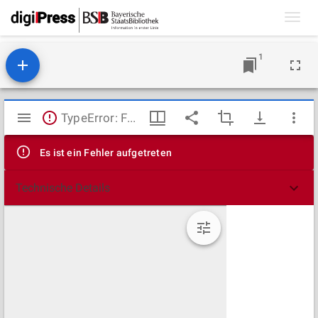
Toggl
navig
1
Mirador
TypeError: Failed to fetch
Viewer
Es ist ein Fehler aufgetreten
Technische Details