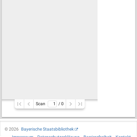
Scan
/ 
0
©
2026
Bayerische Staatsbibliothek
Impressum
Datenschutzerklärung
Barrierefreiheit
Kontakt