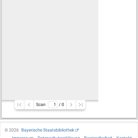
Scan
/ 
0
©
2026
Bayerische Staatsbibliothek
Impressum
Datenschutzerklärung
Barrierefreiheit
Kontakt