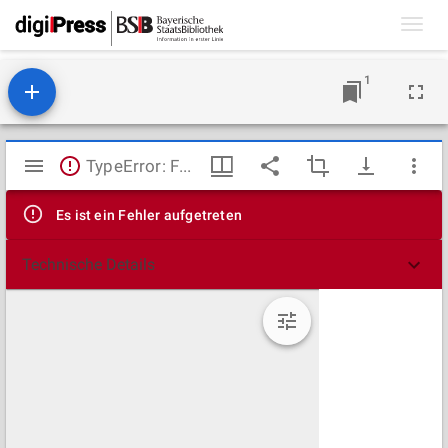
Toggl
navig
1
Mirador
TypeError: Failed to fetch
Viewer
Es ist ein Fehler aufgetreten
Technische Details