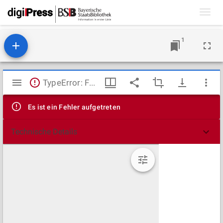
Toggl
navig
1
Mirador
TypeError: Failed to fetch
Viewer
Es ist ein Fehler aufgetreten
Technische Details