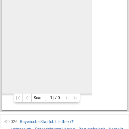
Scan
/ 
0
©
2026
Bayerische Staatsbibliothek
Impressum
Datenschutzerklärung
Barrierefreiheit
Kontakt