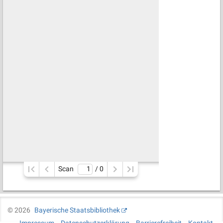
Scan
/ 
0
©
2026
Bayerische Staatsbibliothek
Impressum
Datenschutzerklärung
Barrierefreiheit
Kontakt