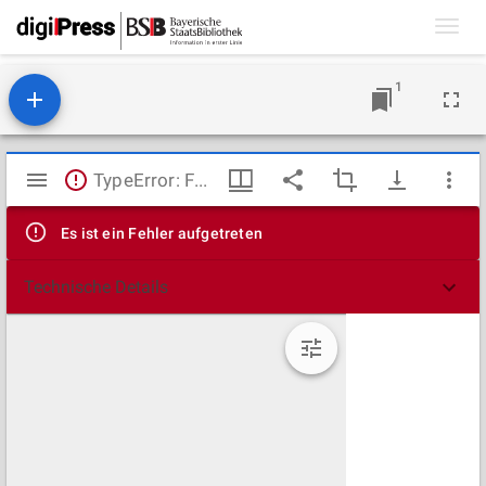
Toggl
navig
1
Mirador
TypeError: Failed to fetch
Viewer
Es ist ein Fehler aufgetreten
Technische Details