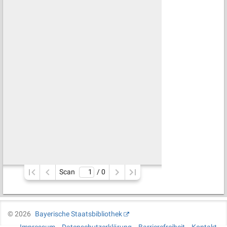
Scan
/ 
0
©
2026
Bayerische Staatsbibliothek
Impressum
Datenschutzerklärung
Barrierefreiheit
Kontakt