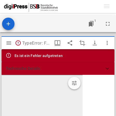
Toggl
navig
1
Mirador
TypeError: Failed to fetch
Viewer
Es ist ein Fehler aufgetreten
Technische Details