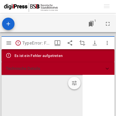
Toggl
navig
1
Mirador
TypeError: Failed to fetch
Viewer
Es ist ein Fehler aufgetreten
Technische Details