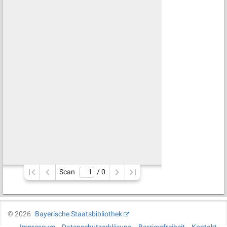
Scan
/ 
0
©
2026
Bayerische Staatsbibliothek
Impressum
Datenschutzerklärung
Barrierefreiheit
Kontakt