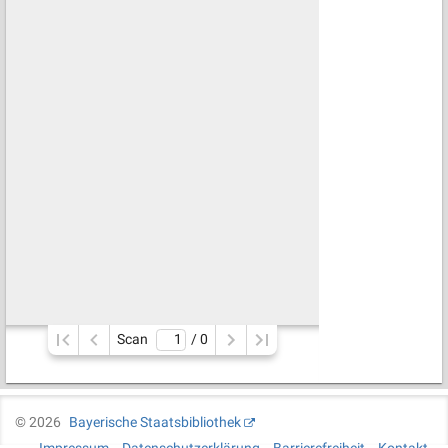
Scan
/ 
0
©
2026
Bayerische Staatsbibliothek
Impressum
Datenschutzerklärung
Barrierefreiheit
Kontakt