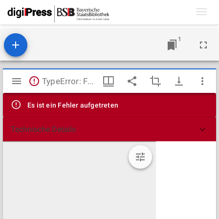
Toggl
navig
1
Mirador
TypeError: Failed to fetch
Viewer
Es ist ein Fehler aufgetreten
Technische Details