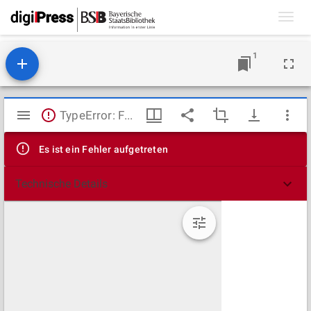
Toggl
navig
1
Mirador
TypeError: Failed to fetch
Viewer
Es ist ein Fehler aufgetreten
Technische Details