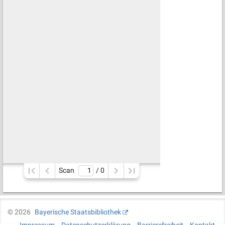
Scan
/ 
0
©
2026
Bayerische Staatsbibliothek
Impressum
Datenschutzerklärung
Barrierefreiheit
Kontakt