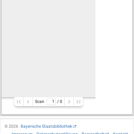
Scan
/ 
0
©
2026
Bayerische Staatsbibliothek
Impressum
Datenschutzerklärung
Barrierefreiheit
Kontakt