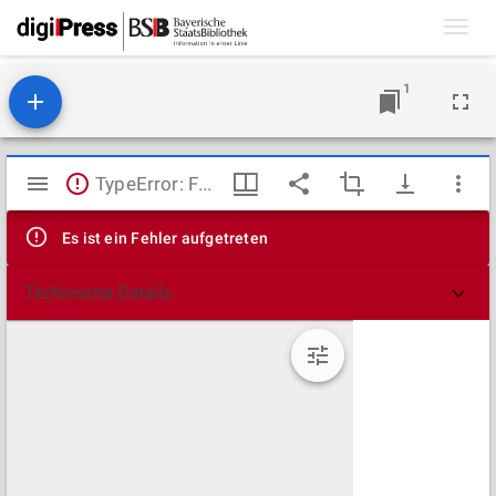
Toggl
navig
1
Mirador
TypeError: Failed to fetch
Viewer
Es ist ein Fehler aufgetreten
Technische Details