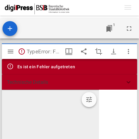
Toggl
navig
1
Mirador
TypeError: Failed to fetch
Viewer
Es ist ein Fehler aufgetreten
Technische Details