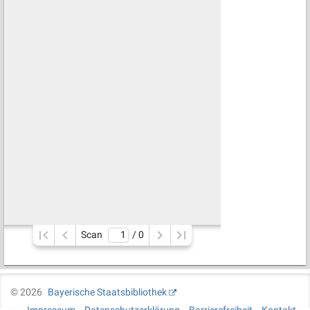
Scan
/ 
0
©
2026
Bayerische Staatsbibliothek
Impressum
Datenschutzerklärung
Barrierefreiheit
Kontakt