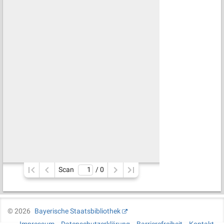
Scan
/ 
0
©
2026
Bayerische Staatsbibliothek
Impressum
Datenschutzerklärung
Barrierefreiheit
Kontakt