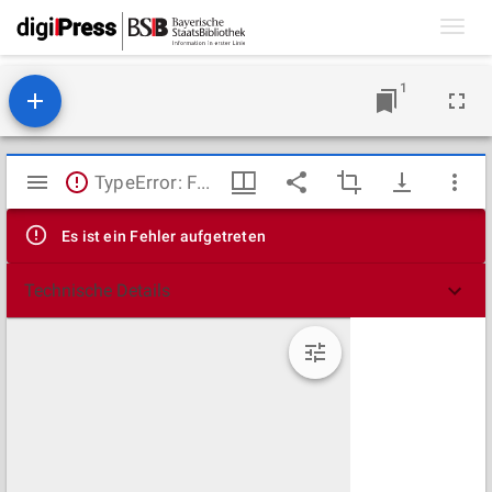
Toggl
navig
1
Mirador
TypeError: Failed to fetch
Viewer
Es ist ein Fehler aufgetreten
Technische Details