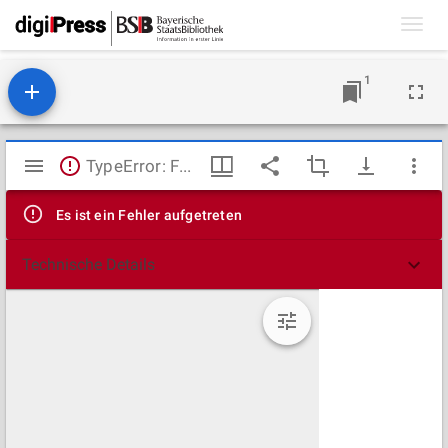
Toggl
navig
1
Mirador
TypeError: Failed to fetch
Viewer
Es ist ein Fehler aufgetreten
Technische Details