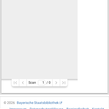
Scan
/ 
0
©
2026
Bayerische Staatsbibliothek
Impressum
Datenschutzerklärung
Barrierefreiheit
Kontakt