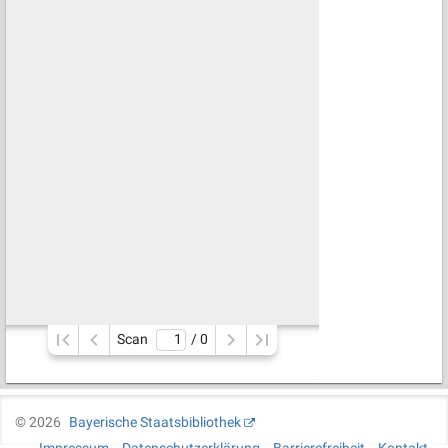
Scan
/ 
0
©
2026
Bayerische Staatsbibliothek
Impressum
Datenschutzerklärung
Barrierefreiheit
Kontakt