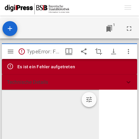
Toggl
navig
1
Mirador
TypeError: Failed to fetch
Viewer
Es ist ein Fehler aufgetreten
Technische Details