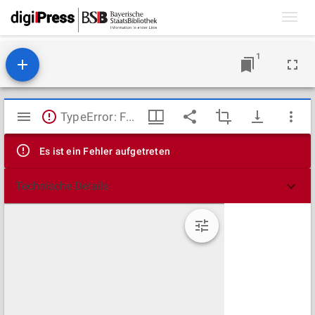
Toggl
navig
1
Mirador
TypeError: Failed to fetch
Viewer
Es ist ein Fehler aufgetreten
Technische Details