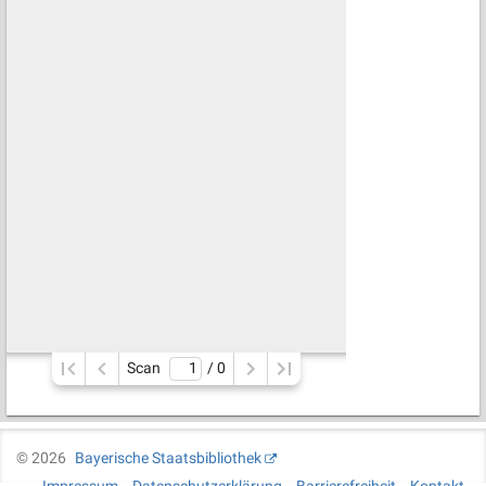
Scan
/ 
0
©
2026
Bayerische Staatsbibliothek
Impressum
Datenschutzerklärung
Barrierefreiheit
Kontakt