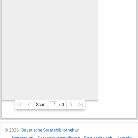
Scan
/ 
0
©
2026
Bayerische Staatsbibliothek
Impressum
Datenschutzerklärung
Barrierefreiheit
Kontakt