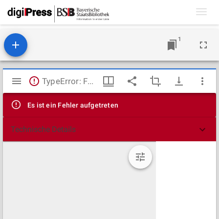
Toggl
navig
1
Mirador
TypeError: Failed to fetch
Viewer
Es ist ein Fehler aufgetreten
Technische Details