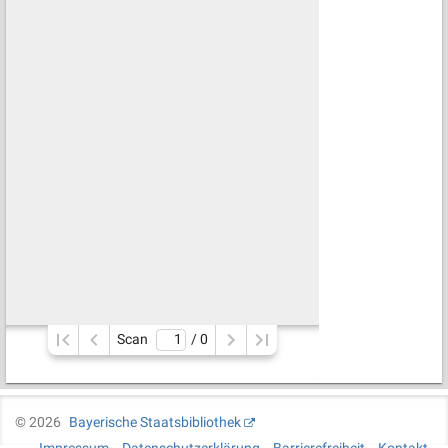
Scan
/ 
0
©
2026
Bayerische Staatsbibliothek
Impressum
Datenschutzerklärung
Barrierefreiheit
Kontakt