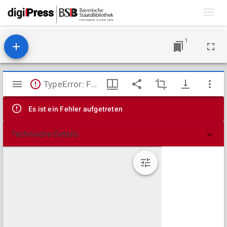
Toggl
navig
1
Mirador
TypeError: Failed to fetch
Viewer
Es ist ein Fehler aufgetreten
Technische Details