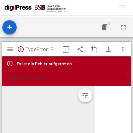
Toggl
navig
1
Mirador
TypeError: Failed to fetch
Viewer
Es ist ein Fehler aufgetreten
Technische Details