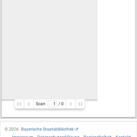
Scan
/ 
0
©
2026
Bayerische Staatsbibliothek
Impressum
Datenschutzerklärung
Barrierefreiheit
Kontakt