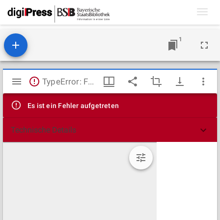
Toggl
navig
1
Mirador
TypeError: Failed to fetch
Viewer
Es ist ein Fehler aufgetreten
Technische Details