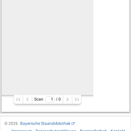
Scan
/ 
0
©
2026
Bayerische Staatsbibliothek
Impressum
Datenschutzerklärung
Barrierefreiheit
Kontakt