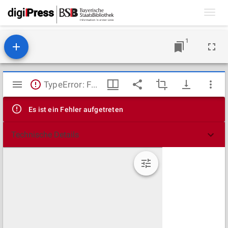
Toggl
navig
1
Mirador
TypeError: Failed to fetch
Viewer
Es ist ein Fehler aufgetreten
Technische Details