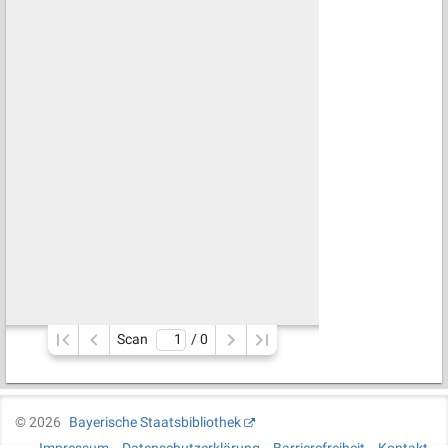
Scan
/ 
0
©
2026
Bayerische Staatsbibliothek
Impressum
Datenschutzerklärung
Barrierefreiheit
Kontakt