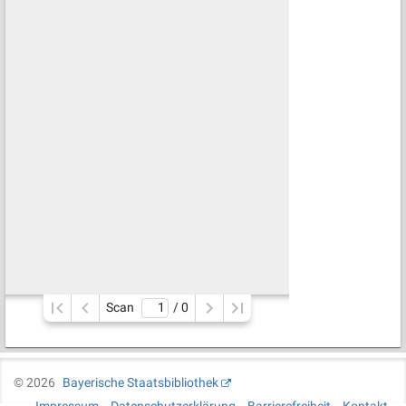
Scan
/ 
0
©
2026
Bayerische Staatsbibliothek
Impressum
Datenschutzerklärung
Barrierefreiheit
Kontakt