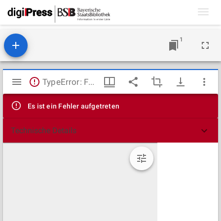
Toggl
navig
1
Mirador
TypeError: Failed to fetch
Viewer
Es ist ein Fehler aufgetreten
Technische Details