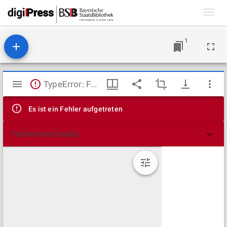
Toggl
navig
1
Mirador
TypeError: Failed to fetch
Viewer
Es ist ein Fehler aufgetreten
Technische Details