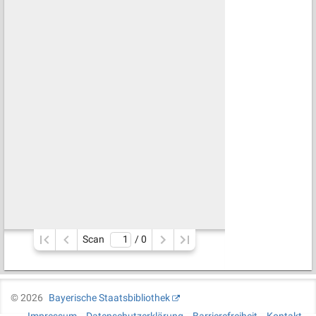
Scan
/ 
0
©
2026
Bayerische Staatsbibliothek
Impressum
Datenschutzerklärung
Barrierefreiheit
Kontakt