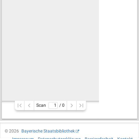
Scan
/ 
0
©
2026
Bayerische Staatsbibliothek
Impressum
Datenschutzerklärung
Barrierefreiheit
Kontakt