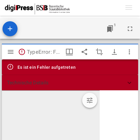
Toggl
navig
1
Mirador
TypeError: Failed to fetch
Viewer
Es ist ein Fehler aufgetreten
Technische Details