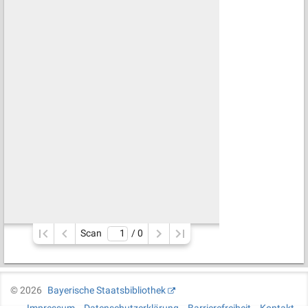
Scan
/ 
0
©
2026
Bayerische Staatsbibliothek
Impressum
Datenschutzerklärung
Barrierefreiheit
Kontakt