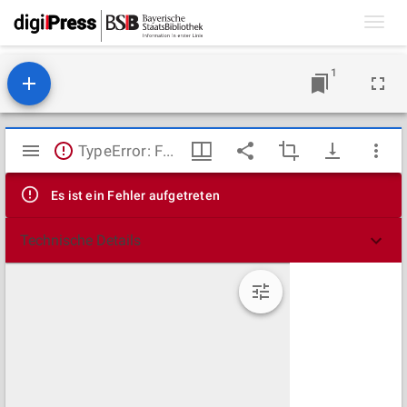
Toggl
navig
1
Mirador
TypeError: Failed to fetch
Viewer
Es ist ein Fehler aufgetreten
Technische Details