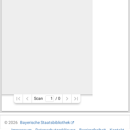
Scan
/ 
0
©
2026
Bayerische Staatsbibliothek
Impressum
Datenschutzerklärung
Barrierefreiheit
Kontakt