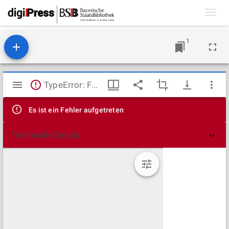
Toggl
navig
1
Mirador
TypeError: Failed to fetch
Viewer
Es ist ein Fehler aufgetreten
Technische Details