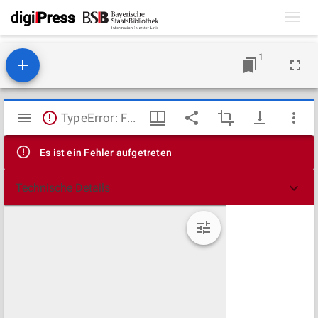
Toggl
navig
1
Mirador
TypeError: Failed to fetch
Viewer
Es ist ein Fehler aufgetreten
Technische Details