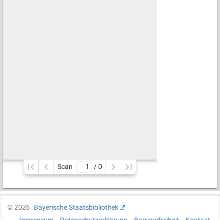
Scan
/ 
0
©
2026
Bayerische Staatsbibliothek
Impressum
Datenschutzerklärung
Barrierefreiheit
Kontakt