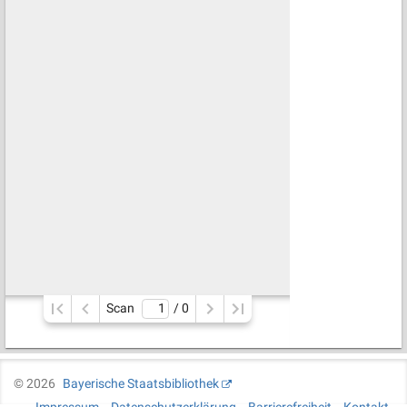
Scan
/ 
0
©
2026
Bayerische Staatsbibliothek
Impressum
Datenschutzerklärung
Barrierefreiheit
Kontakt