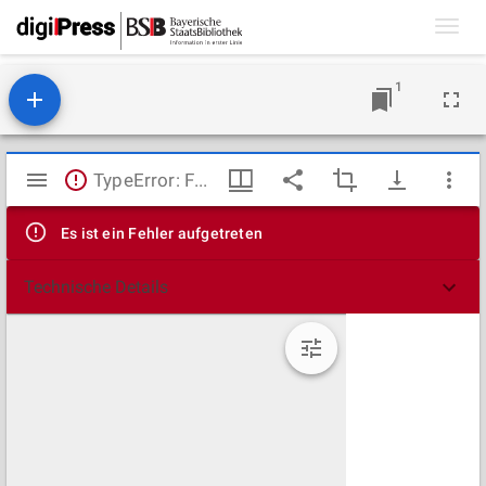
Toggl
navig
1
Mirador
TypeError: Failed to fetch
Viewer
Es ist ein Fehler aufgetreten
Technische Details