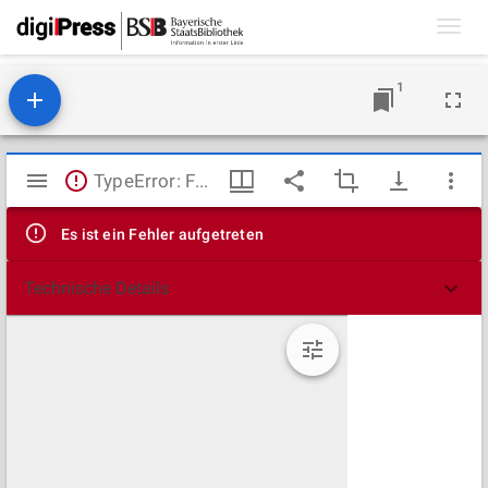
Toggl
navig
1
Mirador
TypeError: Failed to fetch
Viewer
Es ist ein Fehler aufgetreten
Technische Details