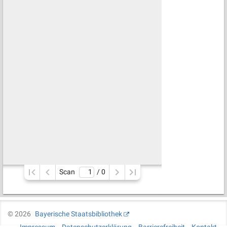
Scan
/ 
0
©
2026
Bayerische Staatsbibliothek
Impressum
Datenschutzerklärung
Barrierefreiheit
Kontakt