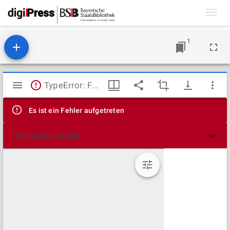
Toggl
navig
1
Mirador
TypeError: Failed to fetch
Viewer
Es ist ein Fehler aufgetreten
Technische Details