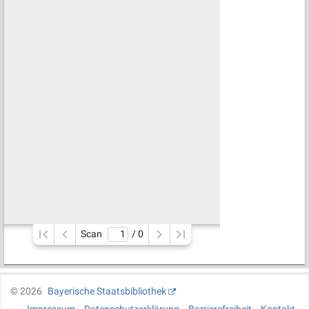
Scan
/ 
0
©
2026
Bayerische Staatsbibliothek
Impressum
Datenschutzerklärung
Barrierefreiheit
Kontakt