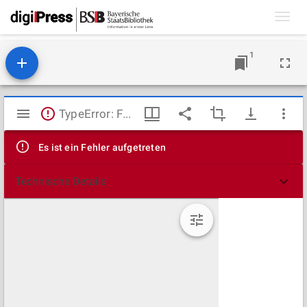
Toggl
navig
1
Mirador
TypeError: Failed to fetch
Viewer
Es ist ein Fehler aufgetreten
Technische Details