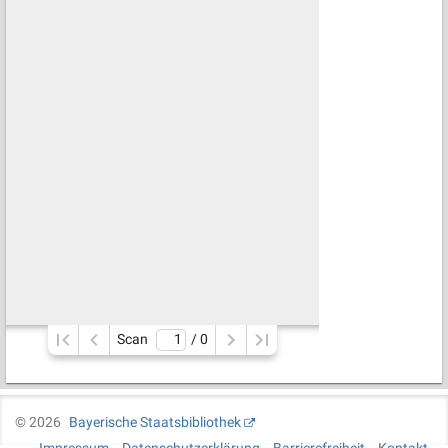
Scan
/ 
0
©
2026
Bayerische Staatsbibliothek
Impressum
Datenschutzerklärung
Barrierefreiheit
Kontakt