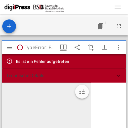
Toggl
navig
1
Mirador
TypeError: Failed to fetch
Viewer
Es ist ein Fehler aufgetreten
Technische Details