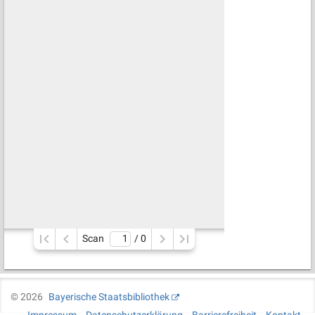
Scan
/ 
0
©
2026
Bayerische Staatsbibliothek
Impressum
Datenschutzerklärung
Barrierefreiheit
Kontakt