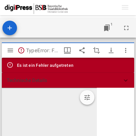
Toggl
navig
1
Mirador
TypeError: Failed to fetch
Viewer
Es ist ein Fehler aufgetreten
Technische Details