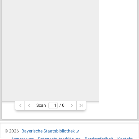
Scan
/ 
0
©
2026
Bayerische Staatsbibliothek
Impressum
Datenschutzerklärung
Barrierefreiheit
Kontakt