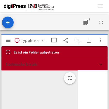
Toggl
navig
1
Mirador
TypeError: Failed to fetch
Viewer
Es ist ein Fehler aufgetreten
Technische Details