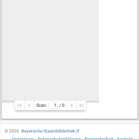
Scan
/ 
0
©
2026
Bayerische Staatsbibliothek
Impressum
Datenschutzerklärung
Barrierefreiheit
Kontakt