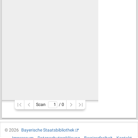
Scan
/ 
0
©
2026
Bayerische Staatsbibliothek
Impressum
Datenschutzerklärung
Barrierefreiheit
Kontakt