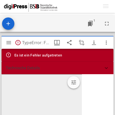
Toggl
navig
1
Mirador
TypeError: Failed to fetch
Viewer
Es ist ein Fehler aufgetreten
Technische Details