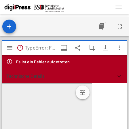
Toggl
navig
1
Mirador
TypeError: Failed to fetch
Viewer
Es ist ein Fehler aufgetreten
Technische Details