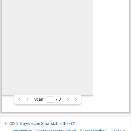
Scan
/ 
0
©
2026
Bayerische Staatsbibliothek
Impressum
Datenschutzerklärung
Barrierefreiheit
Kontakt