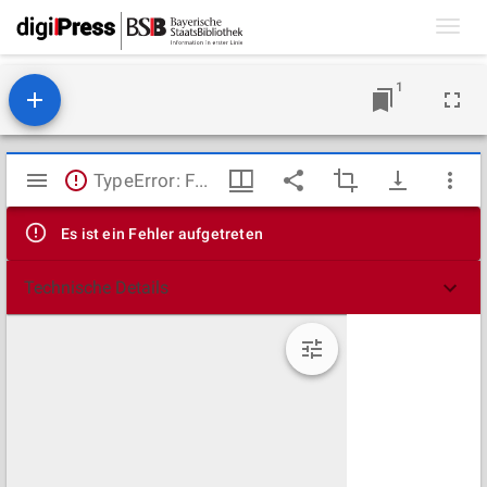
Toggl
navig
1
Mirador
TypeError: Failed to fetch
Viewer
Es ist ein Fehler aufgetreten
Technische Details