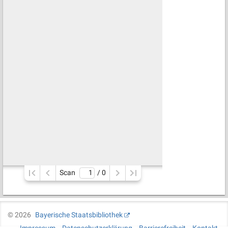
Scan
/ 
0
©
2026
Bayerische Staatsbibliothek
Impressum
Datenschutzerklärung
Barrierefreiheit
Kontakt