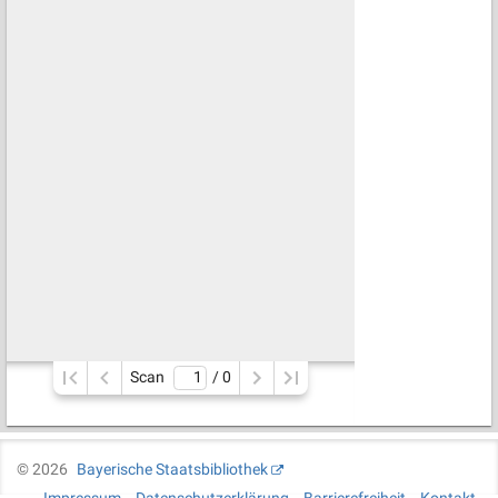
Scan
/ 
0
©
2026
Bayerische Staatsbibliothek
Impressum
Datenschutzerklärung
Barrierefreiheit
Kontakt