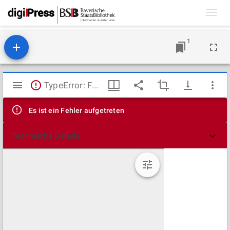
Toggl
navig
1
Mirador
TypeError: Failed to fetch
Viewer
Es ist ein Fehler aufgetreten
Technische Details