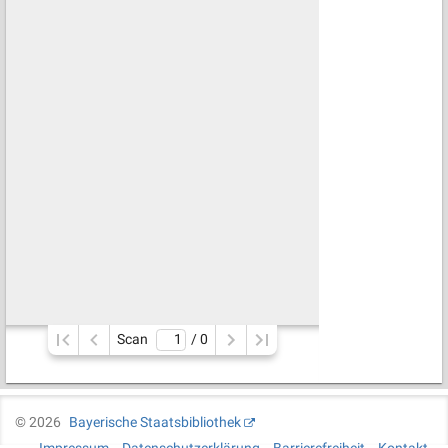
Scan
/ 
0
©
2026
Bayerische Staatsbibliothek
Impressum
Datenschutzerklärung
Barrierefreiheit
Kontakt