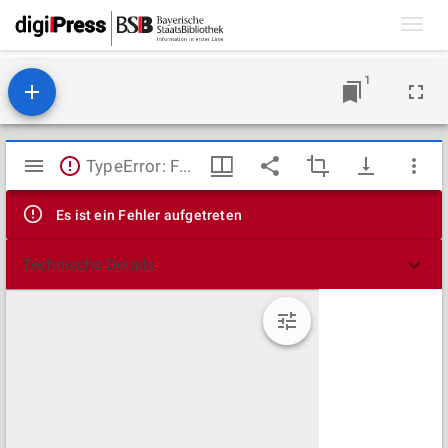
Toggl
navig
1
Mirador
TypeError: Failed to fetch
Viewer
Es ist ein Fehler aufgetreten
Technische Details