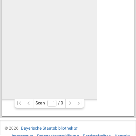
Scan
/ 
0
©
2026
Bayerische Staatsbibliothek
Impressum
Datenschutzerklärung
Barrierefreiheit
Kontakt