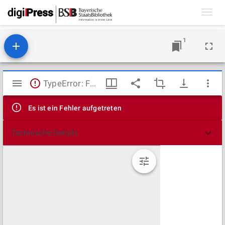
Toggl
navig
1
Mirador
TypeError: Failed to fetch
Viewer
Es ist ein Fehler aufgetreten
Technische Details