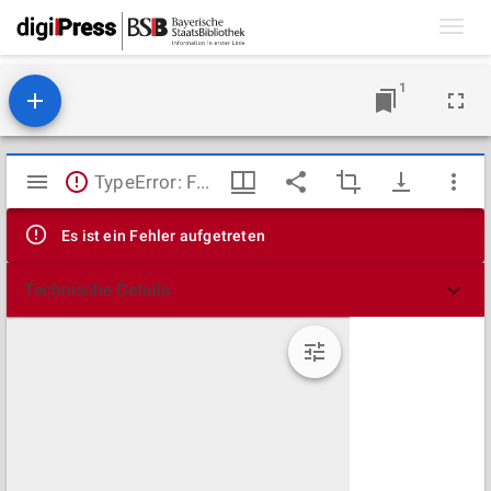
Toggl
navig
1
Mirador
TypeError: Failed to fetch
Viewer
Es ist ein Fehler aufgetreten
Technische Details