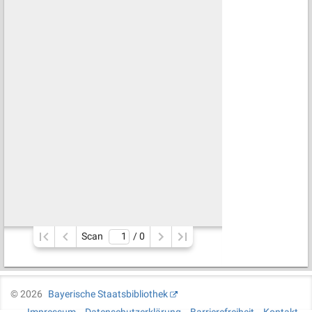
Scan
/ 
0
©
2026
Bayerische Staatsbibliothek
Impressum
Datenschutzerklärung
Barrierefreiheit
Kontakt